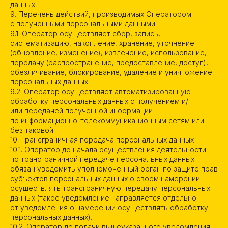
данных.
Согласие на обработку cookie
9. Перечень действий, производимых Оператором
с полученными персональными данными
2026 © SNAX — Сладости и снеки
9.1. Оператор осуществляет сбор, запись,
со всего мира по выгодным ценам
систематизацию, накопление, хранение, уточнение
(обновление, изменение), извлечение, использование,
Разработано в
передачу (распространение, предоставление, доступ),
обезличивание, блокирование, удаление и уничтожение
персональных данных.
9.2. Оператор осуществляет автоматизированную
обработку персональных данных с получением и/
или передачей полученной информации
по информационно-телекоммуникационным сетям или
без таковой.
10. Трансграничная передача персональных данных
10.1. Оператор до начала осуществления деятельности
по трансграничной передаче персональных данных
обязан уведомить уполномоченный орган по защите прав
субъектов персональных данных о своем намерении
осуществлять трансграничную передачу персональных
данных (такое уведомление направляется отдельно
от уведомления о намерении осуществлять обработку
персональных данных).
10.2. Оператор до подачи вышеуказанного уведомления,