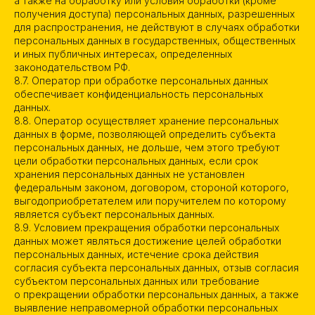
+7 (964) 787-17-99
а также на обработку или условия обработки (кроме
получения доступа) персональных данных, разрешенных
для распространения, не действуют в случаях обработки
персональных данных в государственных, общественных
ПОЧТА
и иных публичных интересах, определенных
FRANCHISE@SNAX.RU
законодательством РФ.
8.7. Оператор при обработке персональных данных
обеспечивает конфиденциальность персональных
данных.
МЫ НАХОДИМСЯ
8.8. Оператор осуществляет хранение персональных
Г. ВЛАДИВОСТОК,
данных в форме, позволяющей определить субъекта
персональных данных, не дольше, чем этого требуют
УЛ. АРСЕНЬЕВА 2А
Г. МОСКВА,
цели обработки персональных данных, если срок
хранения персональных данных не установлен
ЛЕНИНГРАДСКИЙ
федеральным законом, договором, стороной которого,
ПРОСПЕКТ, Д. 36 СТР. 30,
выгодоприобретателем или поручителем по которому
ПОМ. 123
является субъект персональных данных.
8.9. Условием прекращения обработки персональных
данных может являться достижение целей обработки
персональных данных, истечение срока действия
согласия субъекта персональных данных, отзыв согласия
субъектом персональных данных или требование
Политика конфиденциальности
о прекращении обработки персональных данных, а также
выявление неправомерной обработки персональных
Согласие на обработку ПД